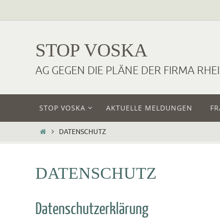
Zum
Inhalt
springen
STOP VOSKA
AG GEGEN DIE PLÄNE DER FIRMA RH
Zum
STOP VOSKA
AKTUELLE MELDUNGEN
FR
Inhalt
springen
HOME
DATENSCHUTZ
DATENSCHUTZ
Datenschutzerklärung