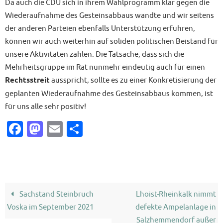
Da auch die CDU sich in ihrem Wahlprogramm klar gegen die
Wiederaufnahme des Gesteinsabbaus wandte und wir seitens
der anderen Parteien ebenfalls Unterstützung erfuhren,
können wir auch weiterhin auf soliden politischen Beistand für
unsere Aktivitäten zählen. Die Tatsache, dass sich die
Mehrheitsgruppe im Rat nunmehr eindeutig auch für einen
Rechtsstreit
ausspricht, sollte es zu einer Konkretisierung der
geplanten Wiederaufnahme des Gesteinsabbaus kommen, ist
für uns alle sehr positiv!
Fa
M
E
T
c
as
m
ei
e
to
ai
le
b
d
l
n
o
o
Sachstand Steinbruch
Lhoist-Rheinkalk nimmt
o
n
Voska im September 2021
defekte Ampelanlage in
Salzhemmendorf außer