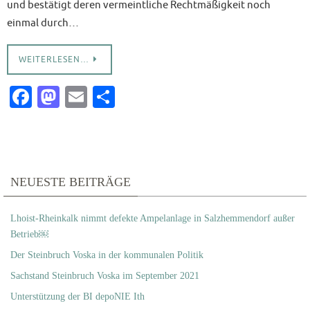
und bestätigt deren vermeintliche Rechtmäßigkeit noch
einmal durch…
WEITERLESEN…
Fa
M
E
T
c
as
m
ei
e
to
ai
le
b
d
l
n
o
o
NEUESTE BEITRÄGE
o
n
Lhoist-Rheinkalk nimmt defekte Ampelanlage in Salzhemmendorf außer
k
Betrieb￼
Der Steinbruch Voska in der kommunalen Politik
Sachstand Steinbruch Voska im September 2021
Unterstützung der BI depoNIE Ith