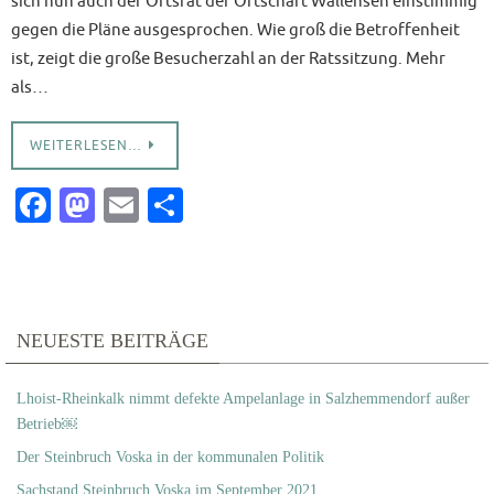
sich nun auch der Ortsrat der Ortschaft Wallensen einstimmig
gegen die Pläne ausgesprochen. Wie groß die Betroffenheit
ist, zeigt die große Besucherzahl an der Ratssitzung. Mehr
als…
WEITERLESEN…
Fa
M
E
T
c
as
m
ei
e
to
ai
le
b
d
l
n
o
o
NEUESTE BEITRÄGE
o
n
Lhoist-Rheinkalk nimmt defekte Ampelanlage in Salzhemmendorf außer
k
Betrieb￼
Der Steinbruch Voska in der kommunalen Politik
Sachstand Steinbruch Voska im September 2021