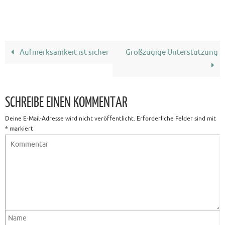
c
as
m
ei
e
to
ai
le
b
d
l
n
o
o
Aufmerksamkeit ist sicher
Großzügige Unterstützung
o
n
k
SCHREIBE EINEN KOMMENTAR
Deine E-Mail-Adresse wird nicht veröffentlicht.
Erforderliche Felder sind mit
*
markiert