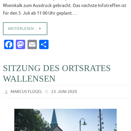
Rheinkalk zum Ausdruck gebracht. Das nächste Infotreffen ist
für den 5. Juli ab 11:00 Uhr geplant….
WEITERLESEN…
Fa
M
E
T
c
as
m
ei
e
to
ai
le
SITZUNG DES ORTSRATES
b
d
l
n
WALLENSEN
o
o
o
n
MARCUS FLÜGEL
23. JUNI 2020
k