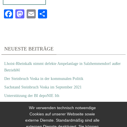
Fa
M
E
T
c
as
m
ei
e
to
ai
le
b
d
l
n
o
o
NEUESTE BEITRÄGE
o
n
Lhoist-Rheinkalk nimmt defekte Ampelanlage in Salzhemmendorf außer
k
Betrieb￼
Der Steinbruch Voska in der kommunalen Politik
Sachstand Steinbruch Voska im September 2021
Unterstützung der BI depoNIE Ith
Großzügige Unterstützung
Wir verwenden technisch notwendige
Cookies auf unserer Webseite sowie
externe Dienste. Standardmäßig sind alle
VERANSTALTUNGEN
externen Dienste deaktiviert. Sie können